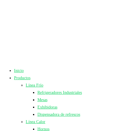
Inicio
Productos
Línea Frío
Refrigeradores Industriales
Mesas
Exhibidoras
Dispensadora de refrescos
Línea Calor
Hornos